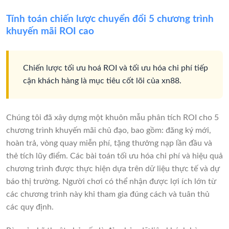
Tính toán chiến lược chuyển đổi 5 chương trình
khuyến mãi ROI cao
Chiến lược tối ưu hoá ROI và tối ưu hóa chi phí tiếp
cận khách hàng là mục tiêu cốt lõi của xn88.
Chúng tôi đã xây dựng một khuôn mẫu phân tích ROI cho 5
chương trình khuyến mãi chủ đạo, bao gồm: đăng ký mới,
hoàn trả, vòng quay miễn phí, tặng thưởng nạp lần đầu và
thẻ tích lũy điểm. Các bài toán tối ưu hóa chi phí và hiệu quả
chương trình được thực hiện dựa trên dữ liệu thực tế và dự
báo thị trường. Người chơi có thể nhận được lợi ích lớn từ
các chương trình này khi tham gia đúng cách và tuân thủ
các quy định.