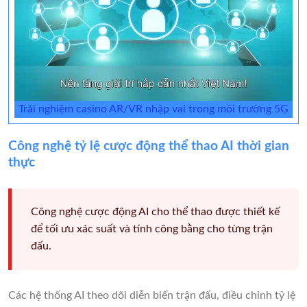
Trải nghiệm casino AR/VR nhập vai trong môi trường 5G
Công nghệ tỷ lệ cược động thể thao AI thời gian
thực
Công nghệ cược động AI cho thể thao được thiết kế
để tối ưu xác suất và tính công bằng cho từng trận
đấu.
Các hệ thống AI theo dõi diễn biến trận đấu, điều chỉnh tỷ lệ