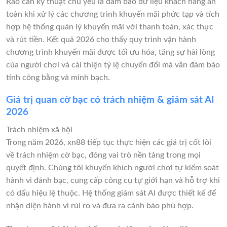
Rào cản kỹ thuật chủ yếu là đảm bảo dữ liệu khách hàng an
toàn khi xử lý các chương trình khuyến mãi phức tạp và tích
hợp hệ thống quản lý khuyến mãi với thanh toán, xác thực
và rút tiền. Kết quả 2026 cho thấy quy trình vận hành
chương trình khuyến mãi được tối ưu hóa, tăng sự hài lòng
của người chơi và cải thiện tỷ lệ chuyển đổi mà vẫn đảm bảo
tính công bằng và minh bạch.
Giá trị quan cờ bạc có trách nhiệm & giám sát AI
2026
Trách nhiệm xã hội
Trong năm 2026, xn88 tiếp tục thực hiện các giá trị cốt lõi
về trách nhiệm cờ bạc, đóng vai trò nền tảng trong mọi
quyết định. Chúng tôi khuyến khích người chơi tự kiểm soát
hành vi đánh bạc, cung cấp công cụ tự giới hạn và hỗ trợ khi
có dấu hiệu lệ thuộc. Hệ thống giám sát AI được thiết kế để
nhận diện hành vi rủi ro và đưa ra cảnh báo phù hợp.