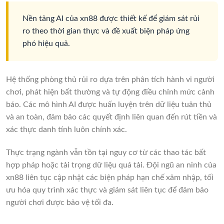
Nền tảng AI của xn88 được thiết kế để giám sát rủi
ro theo thời gian thực và đề xuất biện pháp ứng
phó hiệu quả.
Hệ thống phòng thủ rủi ro dựa trên phân tích hành vi người
chơi, phát hiện bất thường và tự động điều chỉnh mức cảnh
báo. Các mô hình AI được huấn luyện trên dữ liệu tuân thủ
và an toàn, đảm bảo các quyết định liên quan đến rút tiền và
xác thực danh tính luôn chính xác.
Thực trạng ngành vẫn tồn tại nguy cơ từ các thao tác bất
hợp pháp hoặc tải trọng dữ liệu quá tải. Đội ngũ an ninh của
xn88 liên tục cập nhật các biện pháp hạn chế xâm nhập, tối
ưu hóa quy trình xác thực và giám sát liên tục để đảm bảo
người chơi được bảo vệ tối đa.