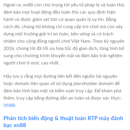
Ngoài ra, xn88 còn chú trọng tới yếu tố pháp lý và tuân thủ,
đảm bảo mọi hoạt động đều tuân thủ các quy định hiện
hành và được giám sát bởi cơ quan quản lý uy tín. Bằng
cách đó, chúng tôi không chỉ cung cấp trò chơi mà còn xây
dựng môi trường giải trí an toàn, bền vững và có trách
nhiệm cho cộng đồng người chơi Việt Nam. Theo kỷ nguyên
2026, chúng tôi đã tối ưu hóa tốc độ giao dịch, tăng tính bổ
sung cho chương trình khuyến mãi và đảm bảo trải nghiệm
người chơi ở mức cao nhất.
Hãy lưu ý rằng mọi đường liên kết đến nguồn tài nguyên
hoặc domain liên quan sẽ sử dụng placeholder domain để
đảm bảo tính bảo mật và kiểm soát truy cập. Để khám phá
thêm, truy cập bằng đường dẫn an toàn và được xác thực:
XN88
.
Phân tích biến động & thuật toán RTP máy đánh
bạc xn88